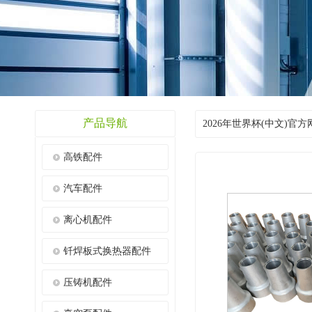
产品导航
2026年世界杯(中文)官方网站,T
高铁配件
汽车配件
离心机配件
钎焊板式换热器配件
压铸机配件