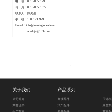
电 话：0510-83501790
传 真：0510-83501672
联系人：陈先生
手 机：18051933979
E-mail：info@trainingtoheal.com
wx-hljx@163.com
关于我们
产品系列
公司简介
高铁配件
压铸机
荣誉证书
汽车配件
真空泵
生产车间
船舶配件
其它配