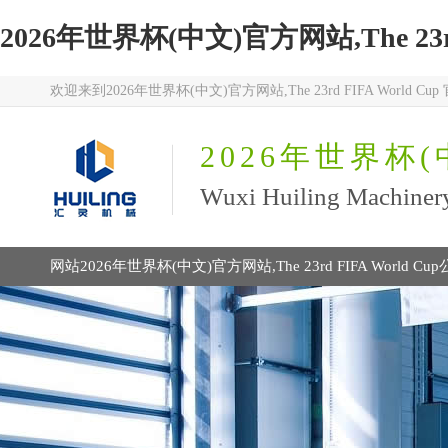
2026年世界杯(中文)官方网站,The 23rd 
欢迎来到2026年世界杯(中文)官方网站,The 23rd FIFA World Cup
2026年世界杯(中
Wuxi Huiling Machinery
网站2026年世界杯(中文)官方网站,The 23rd FIFA World Cup