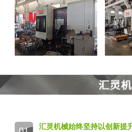
汇灵机械始终坚持以创新提
01