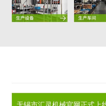
无锡市汇灵机械官网正式上