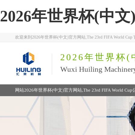
2026年世界杯(中文)官方
欢迎来到2026年世界杯(中文)官方网站,The 23rd FIFA World Cup
2026年世界杯(中
Wuxi Huiling Machinery
网站2026年世界杯(中文)官方网站,The 23rd FIFA World Cup