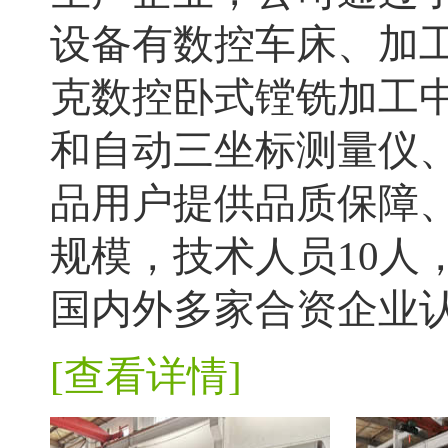
设备有数控车床、加
克数控卧式镗铣加工
和自动三坐标测量仪
品用户提供品质保障
规模，技术人员10人
国内外多家合资企业
[查看详情]