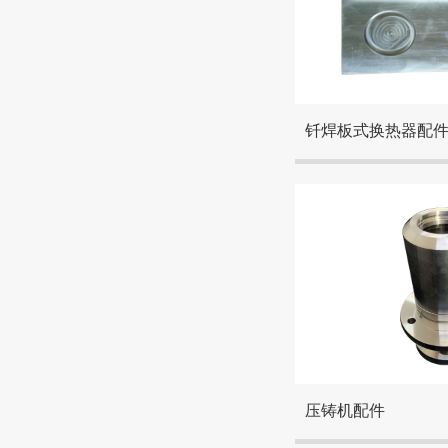
本公司是一家集产品开
制造、产品生产于一体
业，公司通过了TS1694
证。主要加工设备有数
本马扎克车铣复合加工
钎焊板式换热器配
镗铣加工中心，各类普通
本公司是一家集产品开
制造、产品生产于一体
业，公司通过了TS1694
证。主要加工设备有数
本马扎克车铣复合加工
压铸机配件
镗铣加工中心，各类普通