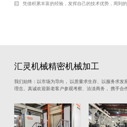
凭借积累丰富的经验，发挥自己的技术优势，周到的
汇灵机械精密机械加工
我们始终：以市场为导向， 以质量求生存、以服务求发
理念。真诚欢迎新老客户参观考察、洽淡商务， 携手合作， 共