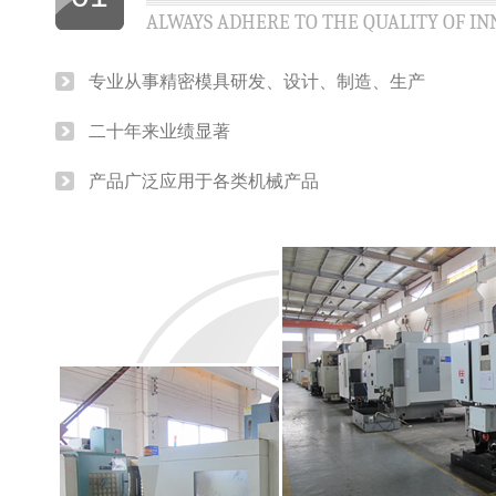
ALWAYS ADHERE TO THE QUALITY OF I
专业从事精密模具研发、设计、制造、生产
二十年来业绩显著
产品广泛应用于各类机械产品