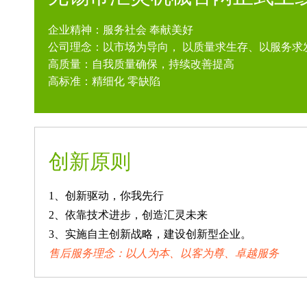
企业精神：服务社会 奉献美好
公司理念：以市场为导向， 以质量求生存、以服务求
高质量：自我质量确保，持续改善提高
高标准：精细化 零缺陷
创新原则
1、创新驱动，你我先行
2、依靠技术进步，创造汇灵未来
3、实施自主创新战略，建设创新型企业。
售后服务理念：以人为本、以客为尊、卓越服务