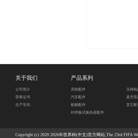
关于我们
产品系列
公司简介
高铁配件
压铸机
荣誉证书
汽车配件
真空泵
生产车间
船舶配件
其它配
钎焊板式换热器配件
Copyright (c) 2020 2026年世界杯(中文)官方网站,The 23rd FIFA World